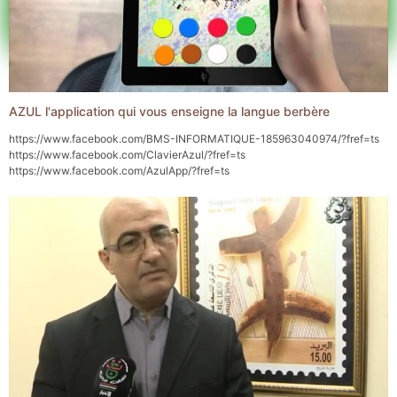
AZUL l'application qui vous enseigne la langue berbère
https://www.facebook.com/BMS-INFORMATIQUE-185963040974/?fref=ts
https://www.facebook.com/ClavierAzul/?fref=ts
https://www.facebook.com/AzulApp/?fref=ts
AZUL est une application d’enseignement de la langue amazigh
(initiation).Elle est composée d’un menu principal qui contient neuf rubriques.
Agemmay = l’alphabet.
uttunen = les chiffres.
Iɣersiwen = les animaux.
lfakya = les fruits.
lxedra = les légumes.
initen = les couleurs.
ussan = les jours.
agguren = les mois.
tisemhay =les saisons.